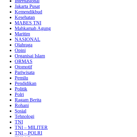
Internasional
Jakarta Pusat
Kemendikbud
Kesehatan
MABES TNI
Mahkamah Agung
Maritim
NASIONAL
Olahraga
Opini
Organisai Islam
ORMAS
Otomotif
Pariwisata
Pemilu
Pendidikan
Politik
Polri
Ragam Berita
Rohani
Sosial
Tehnologi
TNI
TNI – MILITER
TNI – POLRI