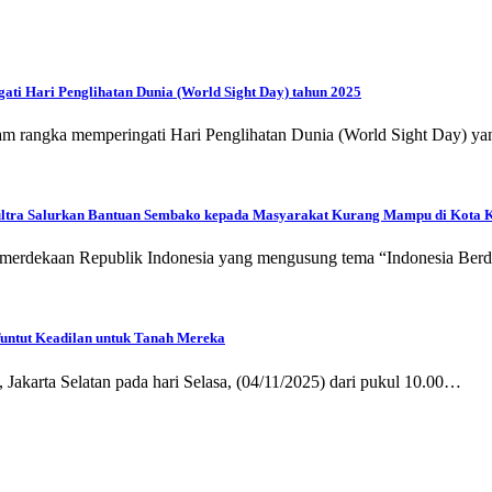
ti Hari Penglihatan Dunia (World Sight Day) tahun 2025
am rangka memperingati Hari Penglihatan Dunia (World Sight Day) y
ltra Salurkan Bantuan Sembako kepada Masyarakat Kurang Mampu di Kota 
rdekaan Republik Indonesia yang mengusung tema “Indonesia Berd
untut Keadilan untuk Tanah Mereka
akarta Selatan pada hari Selasa, (04/11/2025) dari pukul 10.00…