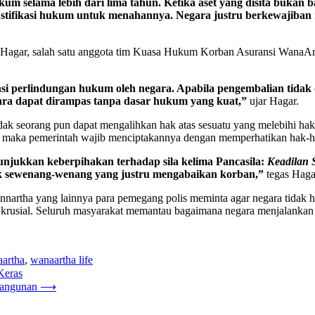
 selama lebih dari lima tahun. Ketika aset yang disita bukan ba
 justifikasi hukum untuk menahannya. Negara justru berkewaji
l Hagar, salah satu anggota tim Kuasa Hukum Korban Asuransi WanaA
i perlindungan hukum oleh negara. Apabila pengembalian tidak 
ra dapat dirampas tanpa dasar hukum yang kuat,”
ujar Hagar.
ak seorang pun dapat mengalihkan hak atas sesuatu yang melebihi ha
l, maka pemerintah wajib menciptakannya dengan memperhatikan hak-ha
njukkan keberpihakan terhadap sila kelima Pancasila:
Keadilan 
k sewenang-wenang yang justru mengabaikan korban,”
tegas Haga
rtha yang lainnya para pemegang polis meminta agar negara tidak han
krusial. Seluruh masyarakat memantau bagaimana negara menjalankan a
artha
,
wanaartha life
Keras
angunan
⟶