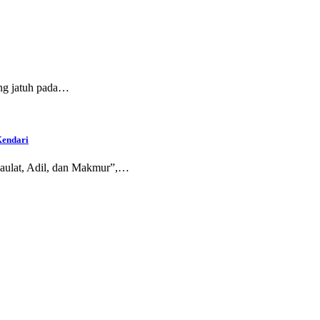
ang jatuh pada…
Kendari
aulat, Adil, dan Makmur”,…