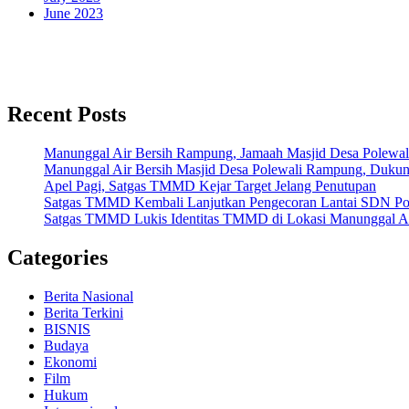
June 2023
Recent Posts
Manunggal Air Bersih Rampung, Jamaah Masjid Desa Polewa
Manunggal Air Bersih Masjid Desa Polewali Rampung, Dukun
Apel Pagi, Satgas TMMD Kejar Target Jelang Penutupan
Satgas TMMD Kembali Lanjutkan Pengecoran Lantai SDN Po
Satgas TMMD Lukis Identitas TMMD di Lokasi Manunggal Ai
Categories
Berita Nasional
Berita Terkini
BISNIS
Budaya
Ekonomi
Film
Hukum