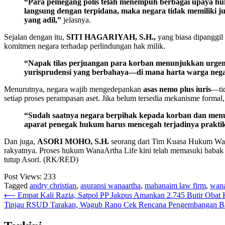
“Para pemegang polis telah menempuh berbagai upaya hukum
langsung dengan terpidana, maka negara tidak memiliki
yang adil,”
jelasnya.
Sejalan dengan itu,
SITI HAGARIYAH, S.H.,
yang biasa dipanggi
komitmen negara terhadap perlindungan hak milik.
“Napak tilas perjuangan para korban menunjukkan urgens
yurisprudensi yang berbahaya—di mana harta warga nega
Menurutnya, negara wajib mengedepankan
asas nemo plus iuris
—tid
setiap proses perampasan aset. Jika belum tersedia mekanisme forma
“Sudah saatnya negara berpihak kepada korban dan menu
aparat penegak hukum harus mencegah terjadinya prakti
Dan juga,
ASORI MOHO, S.H.
seorang dari Tim Kuasa Hukum Wanna
rakyatnya. Proses hukum WanaArtha Life kini telah memasuki babak 
tutup Asori. (RK/RED)
Post Views:
233
Tagged
andry christian
,
asuransi wanaartha
,
mahanaim law firm
,
wana
Post
⟵
Empat Kali Razia, Satpol PP Jakpus Amankan 2.745 Butir Obat 
Tinjau RSUD Tarakan, Wagub Rano Cek Rencana Pengembangan B
navigation