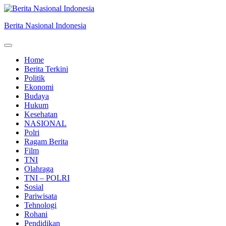
Skip
to
Berita Nasional Indonesia
content
Home
Berita Terkini
Politik
Ekonomi
Budaya
Hukum
Kesehatan
NASIONAL
Polri
Ragam Berita
Film
TNI
Olahraga
TNI – POLRI
Sosial
Pariwisata
Tehnologi
Rohani
Pendidikan