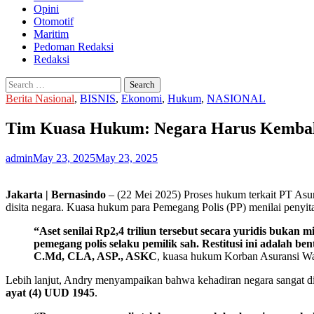
Opini
Otomotif
Maritim
Pedoman Redaksi
Redaksi
Search
for:
Berita Nasional
,
BISNIS
,
Ekonomi
,
Hukum
,
NASIONAL
Tim Kuasa Hukum: Negara Harus Kembalik
admin
May 23, 2025
May 23, 2025
Jakarta | Bernasindo
– (22 Mei 2025) Proses hukum terkait PT Asur
disita negara. Kuasa hukum para Pemegang Polis (PP) menilai penyit
“Aset senilai Rp2,4 triliun tersebut secara yuridis bukan 
pemegang polis selaku pemilik sah. Restitusi ini adalah be
C.Md, CLA, ASP., ASKC
, kuasa hukum Korban Asuransi Wa
Lebih lanjut, Andry menyampaikan bahwa kehadiran negara sangat d
ayat (4) UUD 1945
.