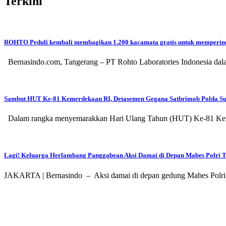
Terkini
ROHTO Peduli kembali membagikan 1.200 kacamata gratis untuk memperinga
Bernasindo.com, Tangerang – PT Rohto Laboratories Indonesia dal
Sambut HUT Ke-81 Kemerdekaan RI, Detasemen Gegana Satbrimob Polda Su
Dalam rangka menyemarakkan Hari Ulang Tahun (HUT) Ke-81 Keme
Lagi! Keluarga Herlambang Panggabean Aksi Damai di Depan Mabes Polri T
JAKARTA | Bernasindo – Aksi damai di depan gedung Mabes Polri, J