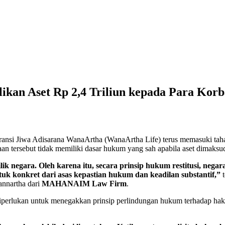
an Aset Rp 2,4 Triliun kepada Para Korb
ansi Jiwa Adisarana WanaArtha (WanaArtha Life) terus memasuki tahap 
aan tersebut tidak memiliki dasar hukum yang sah apabila aset dimaksu
milik negara. Oleh karena itu, secara prinsip hukum restitusi, ne
ntuk konkret dari asas kepastian hukum dan keadilan substantif,”
t
nnartha dari
MAHANAIM Law Firm
.
iperlukan untuk menegakkan prinsip perlindungan hukum terhadap hak