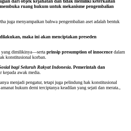
gian dari objek kejahatan dan tidak memiliki keterkaitan
ban membuka ruang hukum untuk mekanisme pengembalian
rtha juga menyampaikan bahwa pengembalian aset adalah bentuk
dilakukan, maka ini akan menciptakan preseden
k yang dimilikinya—serta
prinsip presumption of innocence
dalam
k konstitusional korban.
Sosial bagi Seluruh Rakyat Indonesia
. Pemerintah dan
r kepada awak media.
ya menjadi pengatur, tetapi juga pelindung hak konstitusional
manat hukum demi terciptanya keadilan yang sejati dan merata.,