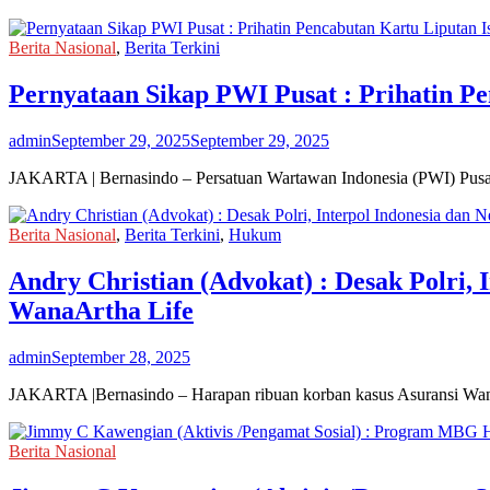
Berita Nasional
,
Berita Terkini
Pernyataan Sikap PWI Pusat : Prihatin P
admin
September 29, 2025
September 29, 2025
JAKARTA | Bernasindo – Persatuan Wartawan Indonesia (PWI) Pusat
Berita Nasional
,
Berita Terkini
,
Hukum
Andry Christian (Advokat) : Desak Polri,
WanaArtha Life
admin
September 28, 2025
JAKARTA |Bernasindo – Harapan ribuan korban kasus Asuransi WanaA
Berita Nasional