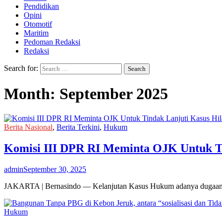
Pendidikan
Opini
Otomotif
Maritim
Pedoman Redaksi
Redaksi
Search for:
Month:
September 2025
Berita Nasional
,
Berita Terkini
,
Hukum
Komisi III DPR RI Meminta OJK Untuk Ti
admin
September 30, 2025
JAKARTA | Bernasindo — Kelanjutan Kasus Hukum adanya dugaan p
Hukum