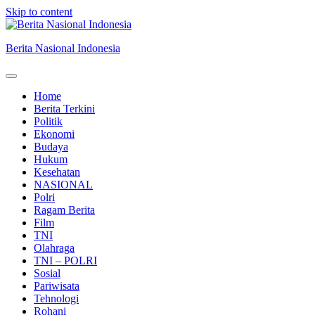
Skip to content
Berita Nasional Indonesia
Home
Berita Terkini
Politik
Ekonomi
Budaya
Hukum
Kesehatan
NASIONAL
Polri
Ragam Berita
Film
TNI
Olahraga
TNI – POLRI
Sosial
Pariwisata
Tehnologi
Rohani