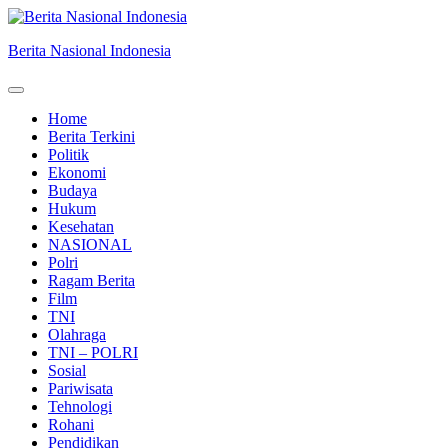
Skip
to
Berita Nasional Indonesia
content
Home
Berita Terkini
Politik
Ekonomi
Budaya
Hukum
Kesehatan
NASIONAL
Polri
Ragam Berita
Film
TNI
Olahraga
TNI – POLRI
Sosial
Pariwisata
Tehnologi
Rohani
Pendidikan