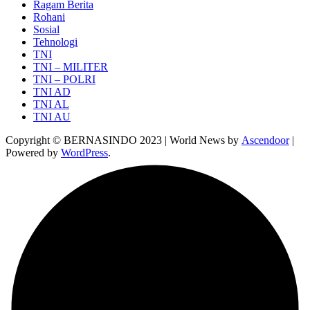
Ragam Berita
Rohani
Sosial
Tehnologi
TNI
TNI – MILITER
TNI – POLRI
TNI AD
TNI AL
TNI AU
Copyright © BERNASINDO 2023 | World News by
Ascendoor
|
Powered by
WordPress
.