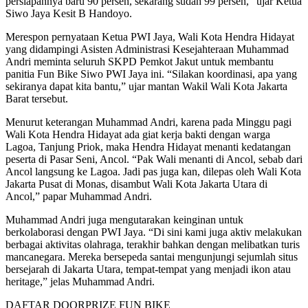
persiapannya baru 90 persen, sekarang sudah 99 persen,” ujar Ketua
Siwo Jaya Kesit B Handoyo.
Merespon pernyataan Ketua PWI Jaya, Wali Kota Hendra Hidayat
yang didampingi Asisten Administrasi Kesejahteraan Muhammad
Andri meminta seluruh SKPD Pemkot Jakut untuk membantu
panitia Fun Bike Siwo PWI Jaya ini. “Silakan koordinasi, apa yang
sekiranya dapat kita bantu,” ujar mantan Wakil Wali Kota Jakarta
Barat tersebut.
Menurut keterangan Muhammad Andri, karena pada Minggu pagi
Wali Kota Hendra Hidayat ada giat kerja bakti dengan warga
Lagoa, Tanjung Priok, maka Hendra Hidayat menanti kedatangan
peserta di Pasar Seni, Ancol. “Pak Wali menanti di Ancol, sebab dari
Ancol langsung ke Lagoa. Jadi pas juga kan, dilepas oleh Wali Kota
Jakarta Pusat di Monas, disambut Wali Kota Jakarta Utara di
Ancol,” papar Muhammad Andri.
Muhammad Andri juga mengutarakan keinginan untuk
berkolaborasi dengan PWI Jaya. “Di sini kami juga aktiv melakukan
berbagai aktivitas olahraga, terakhir bahkan dengan melibatkan turis
mancanegara. Mereka bersepeda santai mengunjungi sejumlah situs
bersejarah di Jakarta Utara, tempat-tempat yang menjadi ikon atau
heritage,” jelas Muhammad Andri.
DAFTAR DOORPRIZE FUN BIKE