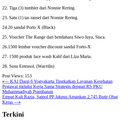
22. Tiga (3) tumbler dari Nonnie Rering.
23. Satu (1) tas ransel dari Nonnie Rering.
24.20 sandal Porto X (Black)
25. Voucher The Range dari bendahara Siwo Jaya, Sisca.
26.1500 lembar voucher discount sandal Forto-X
27. 1500 produk face wash Kahf dari Liza Maria.
28. Susu Entrasol. (War/rilis)
Post Views:
153
Post
⟵
KAI Daop 6 Yogyakarta Tingkatkan Layanan Kesehatan
Pegawai melalui Kerja Sama Strategis dengan RS PKU
navigation
Muhammadiyah Prambanan
Empat Kali Razia, Satpol PP Jakpus Amankan 2.745 Butir Obat
Keras
⟶
Terkini