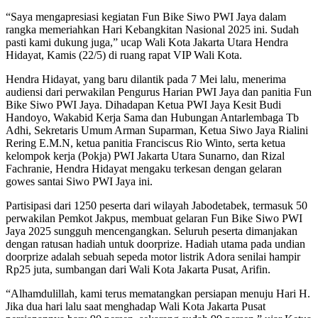
“Saya mengapresiasi kegiatan Fun Bike Siwo PWI Jaya dalam
rangka memeriahkan Hari Kebangkitan Nasional 2025 ini. Sudah
pasti kami dukung juga,” ucap Wali Kota Jakarta Utara Hendra
Hidayat, Kamis (22/5) di ruang rapat VIP Wali Kota.
Hendra Hidayat, yang baru dilantik pada 7 Mei lalu, menerima
audiensi dari perwakilan Pengurus Harian PWI Jaya dan panitia Fun
Bike Siwo PWI Jaya. Dihadapan Ketua PWI Jaya Kesit Budi
Handoyo, Wakabid Kerja Sama dan Hubungan Antarlembaga Tb
Adhi, Sekretaris Umum Arman Suparman, Ketua Siwo Jaya Rialini
Rering E.M.N, ketua panitia Franciscus Rio Winto, serta ketua
kelompok kerja (Pokja) PWI Jakarta Utara Sunarno, dan Rizal
Fachranie, Hendra Hidayat mengaku terkesan dengan gelaran
gowes santai Siwo PWI Jaya ini.
Partisipasi dari 1250 peserta dari wilayah Jabodetabek, termasuk 50
perwakilan Pemkot Jakpus, membuat gelaran Fun Bike Siwo PWI
Jaya 2025 sungguh mencengangkan. Seluruh peserta dimanjakan
dengan ratusan hadiah untuk doorprize. Hadiah utama pada undian
doorprize adalah sebuah sepeda motor listrik Adora senilai hampir
Rp25 juta, sumbangan dari Wali Kota Jakarta Pusat, Arifin.
“Alhamdulillah, kami terus mematangkan persiapan menuju Hari H.
Jika dua hari lalu saat menghadap Wali Kota Jakarta Pusat