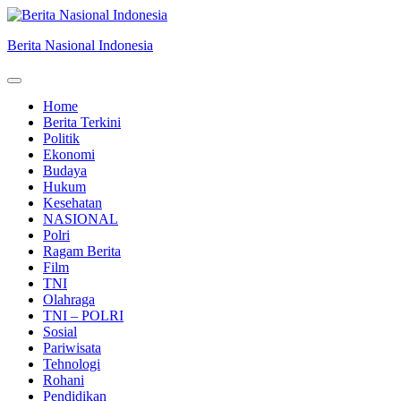
Skip
to
Berita Nasional Indonesia
content
Home
Berita Terkini
Politik
Ekonomi
Budaya
Hukum
Kesehatan
NASIONAL
Polri
Ragam Berita
Film
TNI
Olahraga
TNI – POLRI
Sosial
Pariwisata
Tehnologi
Rohani
Pendidikan