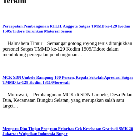
Terkini
Percepatan Pembangunan RTLH, Anggota Satgas TMMD ke-129 Kodim
1505/Tidore Turunkan Material Semen
Halmahera Timur – Semangat gotong royong terus ditunjukkan
personel Satgas TMMD ke-129 Kodim 1505/Tidore dalam
mendukung percepatan pembangunan…
MCK SDN Umbele Rampung 100 Persen, Kepala Sekolah Apresiasi Satgas
TMMD ke-129 Kodim 1311/Morowali
Morowali, – Pembangunan MCK di SDN Umbele, Desa Pulau
Dua, Kecamatan Bungku Selatan, yang merupakan salah satu
target…
Menpora Dito Tinjau Program Prioritas Cek Kesehatan Gratis di SMK 26
Jakarta: Wujudkan Indonesia Bugar