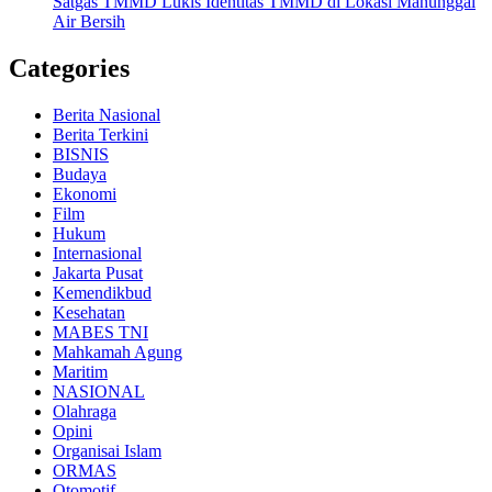
Satgas TMMD Lukis Identitas TMMD di Lokasi Manunggal
Air Bersih
Categories
Berita Nasional
Berita Terkini
BISNIS
Budaya
Ekonomi
Film
Hukum
Internasional
Jakarta Pusat
Kemendikbud
Kesehatan
MABES TNI
Mahkamah Agung
Maritim
NASIONAL
Olahraga
Opini
Organisai Islam
ORMAS
Otomotif