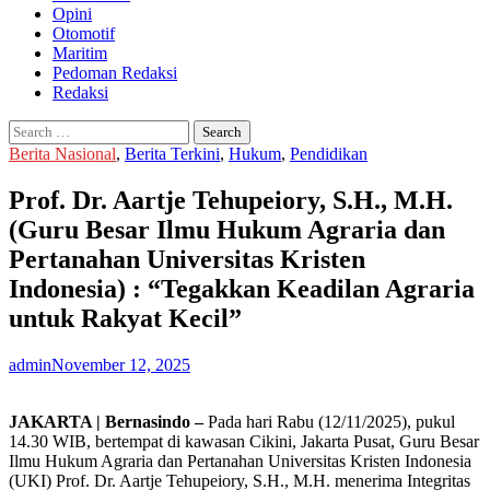
Opini
Otomotif
Maritim
Pedoman Redaksi
Redaksi
Search
for:
Berita Nasional
,
Berita Terkini
,
Hukum
,
Pendidikan
Prof. Dr. Aartje Tehupeiory, S.H., M.H.
(Guru Besar Ilmu Hukum Agraria dan
Pertanahan Universitas Kristen
Indonesia) : “Tegakkan Keadilan Agraria
untuk Rakyat Kecil”
admin
November 12, 2025
JAKARTA | Bernasindo –
Pada hari Rabu (12/11/2025), pukul
14.30 WIB, bertempat di kawasan Cikini, Jakarta Pusat, Guru Besar
Ilmu Hukum Agraria dan Pertanahan Universitas Kristen Indonesia
(UKI) Prof. Dr. Aartje Tehupeiory, S.H., M.H. menerima Integritas