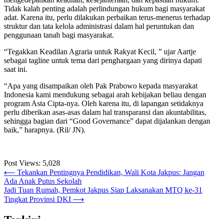
Tidak kalah penting adalah perlindungan hukum bagi masyarakat
adat. Karena itu, perlu dilakukan perbaikan terus-menerus terhadap
struktur dan tata kelola administrasi dalam hal peruntukan dan
penggunaan tanah bagi masyarakat.
“Tegakkan Keadilan Agraria untuk Rakyat Kecil, ” ujar Aartje
sebagai tagline untuk tema dari penghargaan yang dirinya dapati
saat ini.
“Apa yang disampaikan oleh Pak Prabowo kepada masyarakat
Indonesia kami mendukung sebagai arah kebijakan beliau dengan
program Asta Cipta-nya. Oleh karena itu, di lapangan setidaknya
perlu diberikan asas-asas dalam hal transparansi dan akuntabilitas,
sehingga bagian dari “Good Governance” dapat dijalankan dengan
baik,” harapnya. (Ril/ JN).
Post Views:
5,028
Post
⟵
Tekankan Pentingnya Pendidikan, Wali Kota Jakpus: Jangan
Ada Anak Putus Sekolah
navigation
Jadi Tuan Rumah, Pemkot Jakpus Siap Laksanakan MTQ ke-31
Tingkat Provinsi DKI
⟶