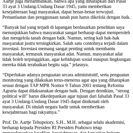
Aartje juga menambahkan, bahwa apa yang diharapkan dari Pasal
33 ayat 3 Undang-Undang Dasar 1945, yaitu memberikan
kesejahteraan bagi masyarakat, dapat benar-benar terwujud.
Pemanfaatan dan penggunaan tanah pun harus dikelola dengan baik.
“Banyak hal yang terjadi di lapangan berdasarkan penelitian saya
menunjukkan bahwa masyarakat sangat berharap dapat memperoleh
dan mengelola tanah dengan baik. Namun, sering kali hak-hak
masyarakat justru tersingkirkan. Salah satu contohnya terjadi dalam
investasi. Investasi memang sangat penting untuk membantu
masyarakat, termasuk masyarakat adat. Namun, masyarakat adat
tidak boleh terpinggirkan, agar kehidupan sosial maupun lingkungan
mereka tidak terabaikan begitu saja.” jelasnya.
“Diperlukan adanya penguatan secara administratif, serta penguatan
monitoring yang dilakukan terus-menerus agar apa yang diharapkan
sesuai dengan TAP MPR Nomor 9 Tahun 2001 tentang Reforma
Agraria dapat dilaksanakan dengan baik. Dengan demikian, “strong
political will” harus dikedepankan agar tujuan dari falsafah Pasal 33
ayat 3 Undang-Undang Dasar 1945 dapat dinikmati oleh
masyarakat. Di situlah negara hadir untuk memberikan
kesejahteraan bagi rakyatnya.”
Prof. Dr. Aartje Tehupeiory, S.H., M.H. sebagai selalu akademisi,
berharap kepada Presiden RI Presiden Prabowo tetap
mengedepankan keadilan, kesejahteraan, dan kepastian hukum.